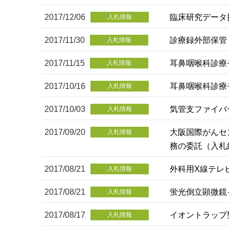
2017/12/06
臨床研究デー
入札情報
2017/11/30
診療録外部保管
入札情報
2017/11/15
耳鼻咽喉科診療
入札情報
2017/10/16
耳鼻咽喉科診療
入札情報
2017/10/03
気管支ファイバ
入札情報
2017/09/20
大阪国際がんセ
入札情報
務の委託（入札
2017/08/21
外科用X線テレ
入札情報
2017/08/21
蛍光倒立顕微鏡
入札情報
2017/08/17
イオントラップ
入札情報