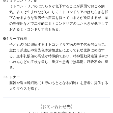
※3
ミトコンドリア病
ミトコンドリアのはたらきが低下することが原因でおこる病
気。多くは生まれながらにしてミトコンドリアのはたらきを低
下させるような遺伝子の変異を持っている方が発症するが、薬
の副作用などで二次的にミトコンドリアのはたらきが低下して
おきるミトコンドリア病もある。
※4
リー症候群
子どもの頃に発症するミトコンドリア病の中で代表的な病気。
主に母系遺伝や常染色体潜性遺伝によって乳幼児期に発症す
る。血中乳酸値の高値が特徴的であり、精神運動発達遅滞やけ
いれんなどの症状を呈し、重症の患者では早期に呼吸不全に至
る。
※5
ドナー
臓器や造血幹細胞（血液のもととなる細胞）を患者に提供する
人やマウスを指す。
【お問い合わせ先】
TEL 06-6945-1181(内線5101/5106)