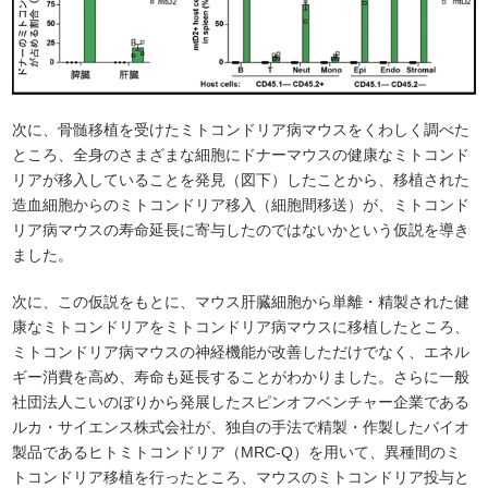
次に、骨髄移植を受けたミトコンドリア病マウスをくわしく調べた
ところ、全身のさまざまな細胞にドナーマウスの健康なミトコンド
リアが移入していることを発見（図下）したことから、移植された
造血細胞からのミトコンドリア移入（細胞間移送）が、ミトコンド
リア病マウスの寿命延長に寄与したのではないかという仮説を導き
ました。
次に、この仮説をもとに、マウス肝臓細胞から単離・精製された健
康なミトコンドリアをミトコンドリア病マウスに移植したところ、
ミトコンドリア病マウスの神経機能が改善しただけでなく、エネル
ギー消費を高め、寿命も延長することがわかりました。さらに一般
社団法人こいのぼりから発展したスピンオフベンチャー企業である
ルカ・サイエンス株式会社が、独自の手法で精製・作製したバイオ
製品であるヒトミトコンドリア（MRC-Q）を用いて、異種間のミ
トコンドリア移植を行ったところ、マウスのミトコンドリア投与と