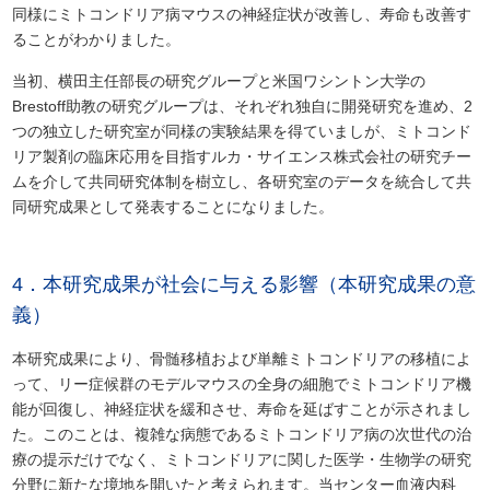
同様にミトコンドリア病マウスの神経症状が改善し、寿命も改善す
ることがわかりました。
当初、横田主任部長の研究グループと米国ワシントン大学の
Brestoff助教の研究グループは、それぞれ独自に開発研究を進め、2
つの独立した研究室が同様の実験結果を得ていましが、ミトコンド
リア製剤の臨床応用を目指すルカ・サイエンス株式会社の研究チー
ムを介して共同研究体制を樹立し、各研究室のデータを統合して共
同研究成果として発表することになりました。
4．本研究成果が社会に与える影響（本研究成果の意
義）
本研究成果により、骨髄移植および単離ミトコンドリアの移植によ
って、リー症候群のモデルマウスの全身の細胞でミトコンドリア機
能が回復し、神経症状を緩和させ、寿命を延ばすことが示されまし
た。このことは、複雑な病態であるミトコンドリア病の次世代の治
療の提示だけでなく、ミトコンドリアに関した医学・生物学の研究
分野に新たな境地を開いたと考えられます。当センター血液内科