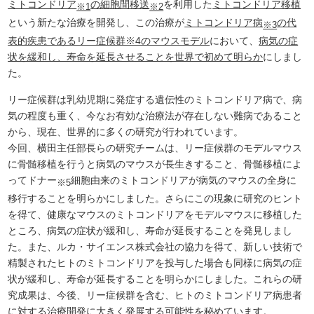
ミトコンドリア
の細胞間移送
を利用した
ミトコンドリア移植
※1
※2
という新たな治療を開発し、この治療が
ミトコンドリア病
の代
※3
表的疾患であるリー症候群※4のマウスモデル
において、
病気の症
状を緩和し、寿命を延長させることを世界で初めて明らか
にしまし
た。
リー症候群は乳幼児期に発症する遺伝性のミトコンドリア病で、病
気の程度も重く、今なお有効な治療法が存在しない難病であること
から、現在、世界的に多くの研究が行われています。
今回、横田主任部長らの研究チームは、リー症候群のモデルマウス
に骨髄移植を行うと病気のマウスが長生きすること、骨髄移植によ
ってドナー
細胞由来のミトコンドリアが病気のマウスの全身に
※5
移行することを明らかにしました。さらにこの現象に研究のヒント
を得て、健康なマウスのミトコンドリアをモデルマウスに移植した
ところ、病気の症状が緩和し、寿命が延長することを発見しまし
た。また、ルカ・サイエンス株式会社の協力を得て、新しい技術で
精製されたヒトのミトコンドリアを投与した場合も同様に病気の症
状が緩和し、寿命が延長することを明らかにしました。これらの研
究成果は、今後、リー症候群を含む、ヒトのミトコンドリア病患者
に対する治療開発に大きく発展する可能性を秘めています。