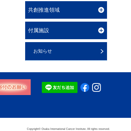
共創推進領域
付属施設
お知らせ
Copyright© Osaka International Cancer Institute.
All rights reserved.