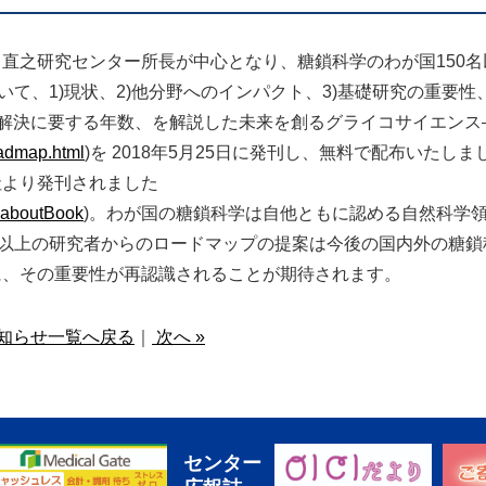
直之研究センター所長が中心となり、糖鎖科学のわが国150名
て、1)現状、2)他分野へのインパクト、3)基礎研究の重要性、
課題解決に要する年数、を解説した未来を創るグライコサイエンス
oadmap.html
)を 2018年5月25日に発刊し、無料で配布いたしま
ger社より発刊されました
#aboutBook
)。わが国の糖鎖科学は自他ともに認める自然科学
名以上の研究者からのロードマップの提案は今後の国内外の糖鎖
に、その重要性が再認識されることが期待されます。
知らせ一覧へ戻る
｜
次へ »
センター