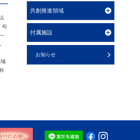
共創推進領域
以
4)
付属施設
―
し
お知らせ
領域
科