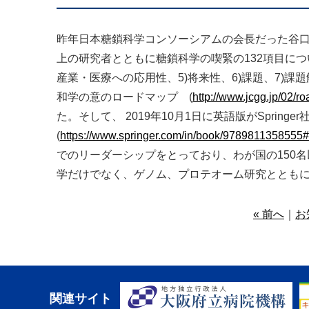
昨年日本糖鎖科学コンソーシアムの会長だった谷口
上の研究者とともに糖鎖科学の喫緊の132項目につい
産業・医療への応用性、5)将来性、6)課題、7)
和学の意のロードマップ (
http://www.jcgg.jp/02/r
た。そして、 2019年10月1日に英語版がSprin
(
https://www.springer.com/in/book/9789811358555
でのリーダーシップをとっており、わが国の150
学だけでなく、ゲノム、プロテオーム研究ととも
« 前へ
｜
お
関連サイト