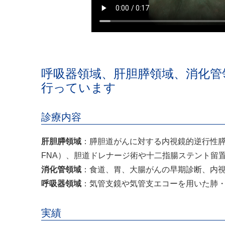
呼吸器領域、肝胆膵領域、消化管
行っています
診療内容
肝胆膵領域
：膵胆道がんに対する内視鏡的逆行性膵
FNA）、胆道ドレナージ術や十二指腸ステント留
消化管領域
：食道、胃、大腸がんの早期診断、内
呼吸器領域
：気管支鏡や気管支エコーを用いた肺
実績