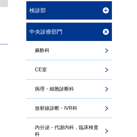
検診部
中央診療部門
麻酔科
CE室
病理・細胞診断科
放射線診断・IVR科
内分泌・代謝内科，臨床検査
科