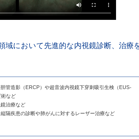
領域において先進的な内視鏡診断、治療
胆管造影（ERCP）や超音波内視鏡下穿刺吸引生検（EUS-
置術など
視鏡治療など
・縦隔疾患の診断や肺がんに対するレーザー治療など