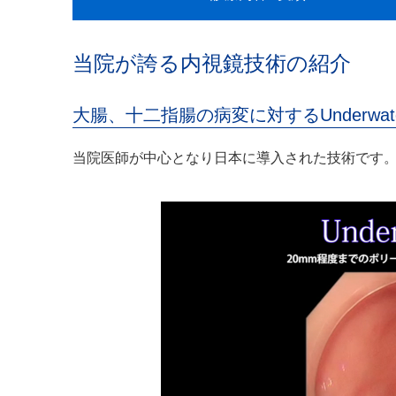
当院が誇る内視鏡技術の紹介
大腸、十二指腸の病変に対するUnderwa
当院医師が中心となり日本に導入された技術です