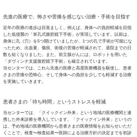
先進の医療で、怖さや苦痛を感じない治療・手術を目指す
近年の医療の進歩は目覚ましく、例えば、身体への負担軽減を目指
した低侵襲の「単孔式腹腔鏡下手術」が実現しています。以前は、
身体に孔（穴）を5つ開けていましたが、1つの孔で手術が可能にな
ったため、出血量、傷痕、術後の苦痛が軽減されて、退院までの日
数も短くなりました。また、前立腺がんには、ロボットを用いた
「ダヴィンチ支援腹腔鏡下手術」も確立されています。
当センターでは、これら先進の医療と高度医療機器を駆使し、患者
さまの苦痛や恐怖心、そして身体への負担を少しでも軽減する治療
を実施していきます。
患者さまの「待ち時間」というストレスを軽減
当センターでは、「クイックイン外来」という地域の医療機関と連
携した外来診療を導入しています。「クイックイン外来」というの
は、予め地域の医療機関から患者さまの医療情報をお知らせいただ
くことで、検査〜検査結果〜医師による治療方針の決定までを初診