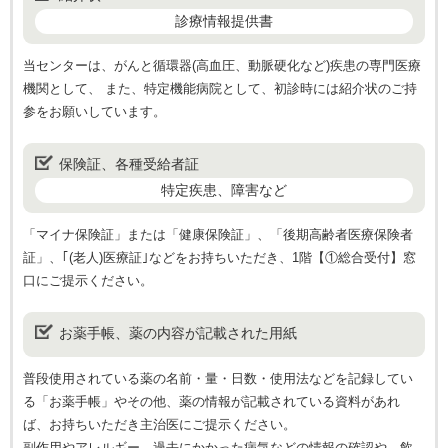
診療情報提供書
当センターは、がんと循環器(高血圧、動脈硬化など)疾患の専門医療
機関として、 また、特定機能病院として、初診時には紹介状のご持
参をお願いしています。
保険証、各種受給者証
特定疾患、障害など
「マイナ保険証」または「健康保険証」、「後期高齢者医療保険者
証」、｢(老人)医療証｣などをお持ちいただき、1階【①総合受付】窓
口にご提示ください。
お薬手帳、薬の内容が記載された用紙
普段使用されている薬の名前・量・日数・使用法などを記録してい
る「お薬手帳」やその他、薬の情報が記載されている資料があれ
ば、お持ちいただき主治医にご提示ください。
副作用やアレルギー、過去にかかった病気などの情報の確認や、飲