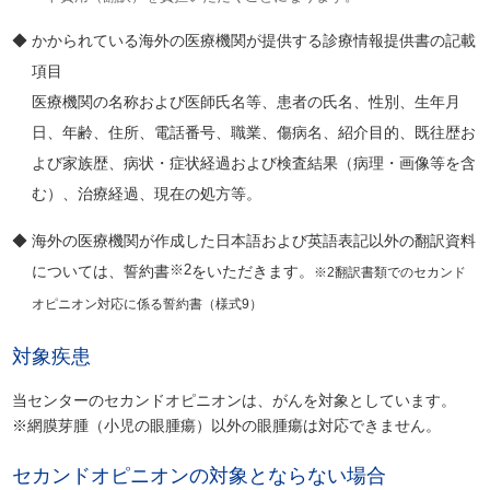
◆ かかられている海外の医療機関が提供する診療情報提供書の記載
項目
医療機関の名称および医師氏名等、患者の氏名、性別、生年月
日、年齢、住所、電話番号、職業、傷病名、紹介目的、既往歴お
よび家族歴、病状・症状経過および検査結果（病理・画像等を含
む）、治療経過、現在の処方等。
◆ 海外の医療機関が作成した日本語および英語表記以外の翻訳資料
※2
については、誓約書
をいただきます。
※2翻訳書類でのセカンド
オピニオン対応に係る誓約書（様式9）
対象疾患
当センターのセカンドオピニオンは、がんを対象としています。
※網膜芽腫（小児の眼腫瘍）以外の眼腫瘍は対応できません。
セカンドオピニオンの対象とならない場合