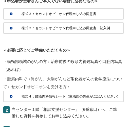
＜申込者が患者さんご本人でない場合に必要なもの＞
様式３：セカンドオピニオン代理申し込み同意書
様式３：セカンドオピニオン代理申し込み同意書 記入例
＜必要に応じてご準備いただくもの＞
・頭頸部領域のがんの方：治療前後の喉頭内視鏡写真や口腔内写真
（あれば）
・腫瘍内科で（胃がん、大腸がんなど消化器がんの化学療法につい
て）セカンドオピニオンを受ける方：
様式４：腫瘍内科情報シート（主治医の先生がご記入ください）
当センター１階「相談支援センター」（6番窓口）へ、ご準
2
備した資料を持参してお申し込みください。